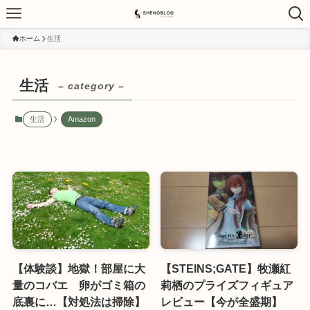
ホーム
生活
生活
– category –
生活
Amazon
【体験談】地獄！部屋に大
【STEINS;GATE】牧瀬紅
量のコバエ 卵がゴミ箱の
莉栖のプライズフィギュア
底裏に…【対処法は掃除】
レビュー【今が全盛期】