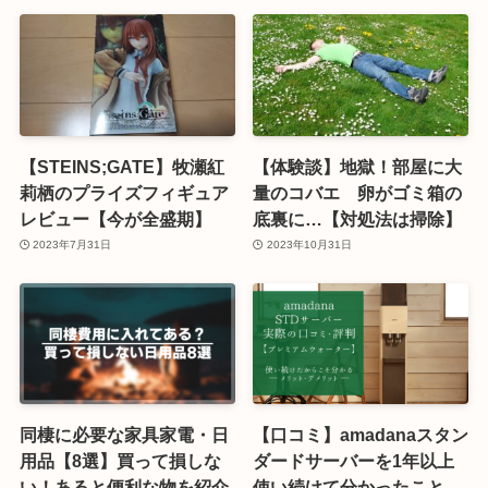
【STEINS;GATE】牧瀬紅
【体験談】地獄！部屋に大
莉栖のプライズフィギュア
量のコバエ 卵がゴミ箱の
レビュー【今が全盛期】
底裏に…【対処法は掃除】
2023年7月31日
2023年10月31日
同棲に必要な家具家電・日
【口コミ】amadanaスタン
用品【8選】買って損しな
ダードサーバーを1年以上
い！あると便利な物を紹介
使い続けて分かったこと