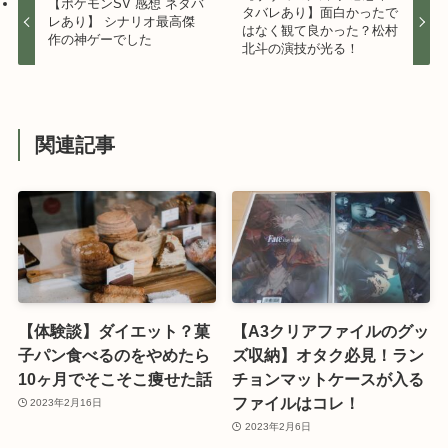
【ポケモンSV 感想 ネタバ
タバレあり】面白かったで
レあり】 シナリオ最高傑
はなく観て良かった？松村
作の神ゲーでした
北斗の演技が光る！
関連記事
【体験談】ダイエット？菓
【A3クリアファイルのグッ
子パン食べるのをやめたら
ズ収納】オタク必見！ラン
10ヶ月でそこそこ痩せた話
チョンマットケースが入る
ファイルはコレ！
2023年2月16日
2023年2月6日