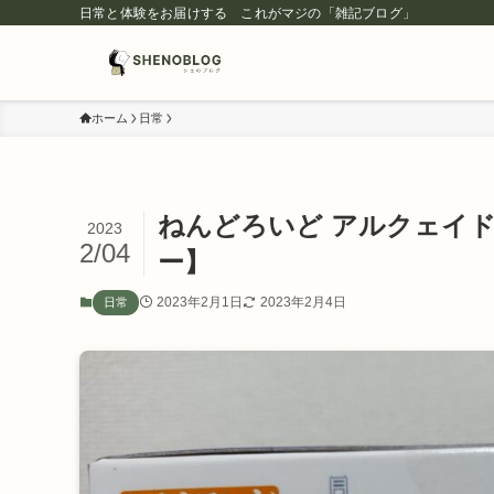
日常と体験をお届けする これがマジの「雑記ブログ」
ホーム
日常
ねんどろいど アルクェイ
2023
2/04
ー】
2023年2月1日
2023年2月4日
日常