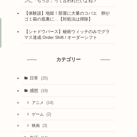
ンに「ちっさ」って言われたいよね？
【体験談】地獄！部屋に大量のコバエ 卵が
ゴミ箱の底裏に…【対処法は掃除】
【シャドウバース】秘術ウィッチのみでグラ
マス達成 Order Shift / オーダーシフト
カテゴリー
日常
(25)
感想
(19)
(14)
アニメ
(2)
ゲーム
(3)
映画