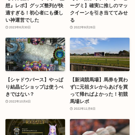
想』レポ】グッズ整列が快
ーグミ】確実に推しのマッ
適すぎる！初心者にも優し
クイーンを引き当ててみせ
い神運営でした
る
2023年6月30日
2022年9月26日
【シャドウバース】やっぱ
【新潟競馬場】馬券を買わ
り結晶ビショップは使うべ
ずに元祖タレからあげを買
きではない？
って帰ればよかった！初競
馬場レポ
2022年10月4日
2022年11月6日